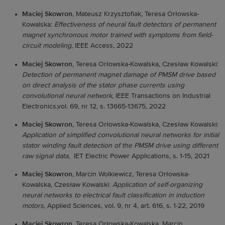
Maciej Skowron
, Mateusz Krzysztofiak, Teresa Orłowska-
Kowalska:
Effectiveness of neural fault detectors of permanent
magnet synchronous motor trained with symptoms from field-
circuit modeling
, IEEE Access, 2022
Maciej Skowron
, Teresa Orłowska-Kowalska, Czesław Kowalski:
Detection of permanent magnet damage of PMSM drive based
on direct analysis of the stator phase currents using
convolutional neural network
, IEEE Transactions on Industrial
Electronics,vol. 69, nr 12, s. 13665-13675, 2022
Maciej Skowron
, Teresa Orłowska-Kowalska, Czesław Kowalski:
Application of simplified convolutional neural networks for initial
stator winding fault detection of the PMSM drive using different
raw signal data
, IET Electric Power Applications, s. 1-15, 2021
Maciej Skowron
, Marcin Wolkiewicz, Teresa Orłowska-
Kowalska, Czesław Kowalski:
Application of self-organizing
neural networks to electrical fault classification in induction
motors
, Applied Sciences, vol. 9, nr 4, art. 616, s. 1-22, 2019
Maciej Skowron
, Teresa Orłowska-Kowalska, Marcin