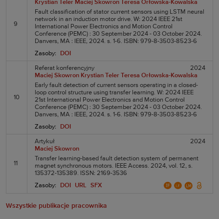
Krystian Teler
Maciej Skowron
Teresa Orłowska-Kowalska
Fault classification of stator current sensors using LSTM neural
network in an induction motor drive. W: 2024 IEEE 21st
9
International Power Electronics and Motion Control
Conference (PEMC) : 30 September 2024 - 03 October 2024.
Danvers, MA : IEEE, 2024. s. 1-6. ISBN: 979-8-3503-8523-6
Zasoby:
DOI
Referat konferencyjny
2024
Maciej Skowron
Krystian Teler
Teresa Orłowska-Kowalska
Early fault detection of current sensors operating in a closed-
loop control structure using transfer learning. W: 2024 IEEE
10
21st International Power Electronics and Motion Control
Conference (PEMC) : 30 September 2024 - 03 October 2024.
Danvers, MA : IEEE, 2024. s. 1-6. ISBN: 979-8-3503-8523-6
Zasoby:
DOI
Artykuł
2024
Maciej Skowron
Transfer learning-based fault detection system of permanent
11
magnet synchronous motors. IEEE Access. 2024, vol. 12, s.
135372-135389. ISSN: 2169-3536
Zasoby:
DOI
URL
SFX
Wszystkie publikacje pracownika