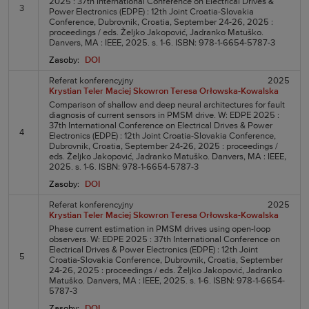
2025 : 37th International Conference on Electrical Drives &
3
Power Electronics (EDPE) : 12th Joint Croatia-Slovakia
Conference, Dubrovnik, Croatia, September 24-26, 2025 :
proceedings / eds. Željko Jakopović, Jadranko Matuško.
Danvers, MA : IEEE, 2025. s. 1-6. ISBN: 978-1-6654-5787-3
Zasoby:
DOI
Referat konferencyjny
2025
Krystian Teler
Maciej Skowron
Teresa Orłowska-Kowalska
Comparison of shallow and deep neural architectures for fault
diagnosis of current sensors in PMSM drive. W: EDPE 2025 :
37th International Conference on Electrical Drives & Power
4
Electronics (EDPE) : 12th Joint Croatia-Slovakia Conference,
Dubrovnik, Croatia, September 24-26, 2025 : proceedings /
eds. Željko Jakopović, Jadranko Matuško. Danvers, MA : IEEE,
2025. s. 1-6. ISBN: 978-1-6654-5787-3
Zasoby:
DOI
Referat konferencyjny
2025
Krystian Teler
Maciej Skowron
Teresa Orłowska-Kowalska
Phase current estimation in PMSM drives using open-loop
observers. W: EDPE 2025 : 37th International Conference on
Electrical Drives & Power Electronics (EDPE) : 12th Joint
5
Croatia-Slovakia Conference, Dubrovnik, Croatia, September
24-26, 2025 : proceedings / eds. Željko Jakopović, Jadranko
Matuško. Danvers, MA : IEEE, 2025. s. 1-6. ISBN: 978-1-6654-
5787-3
Zasoby:
DOI