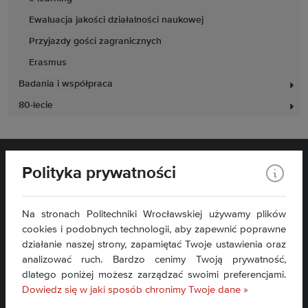
Ewaluacja jakości działalności naukowej
Przyjazdy gości zagranicznych
Erasmus
Badania i współpraca
80-lecie
Polityka prywatności
Na stronach Politechniki Wrocławskiej używamy plików
Wydział Elektryczny
cookies i podobnych technologii, aby zapewnić poprawne
Wybrzeże Wyspiańskiego 27
działanie naszej strony, zapamiętać Twoje ustawienia oraz
50-370 Wrocław
analizować ruch. Bardzo cenimy Twoją prywatność,
dlatego poniżej możesz zarządzać swoimi preferencjami.
Kontakt »
Dowiedz się w jaki sposób chronimy Twoje dane »
Mapa serwisu »
Deklaracja dostępności »