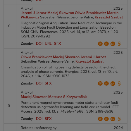
Artykuł
2025
Jeremi J Jarosz
Maciej Skowron
Oliwia Frankiewicz
Marcin
Wolkiewicz
Sebastien Weisse,
Jerome Valire,
Krzysztof Szabat
Diagnostic Signal Acquisition Time Reduction Technique in the
6
Induction Motor Fault Detection and Localization Based on
SOM-CNN. Electronics. 2025, vol. 14, nr 12, art. 2373, s. 1-20.
ISSN: 2079-9292
Zasoby:
DOI
URL
SFX
Artykuł
2025
Oliwia Frankiewicz
Maciej Skowron
Jeremi J Jarosz
Sebastien Weisse,
Jerome Valire,
Krzysztof Szabat
Classification of rolling bearing defects based on the direct
7
analysis of phase currents. Energies. 2025, vol. 18, nr 10, art.
2645, s. 1-14. ISSN: 1996-1073
Zasoby:
DOI
SFX
Artykuł
2025
Maciej Skowron
Mateusz S Krzysztofiak
Permanent magnet synchronous motor stator and rotor fault
8
detection using transfer learning and field-circuit model. IEEE
Access. 2025, vol. 13, s. 74555-74566. ISSN: 2169-3536
Zasoby:
DOI
SFX
Referat konferencyjny
2024