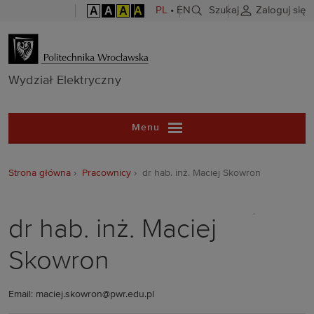
A
A
A
A
PL
•
EN
Szukaj
Zaloguj się
Wydział Elekt
Wydział Elektryczny
Menu
Strona główna
Pracownicy
dr hab. inż. Maciej Skowron
dr hab. inż. Maciej
Skowron
Email: maciej.skowron@pwr.edu.pl