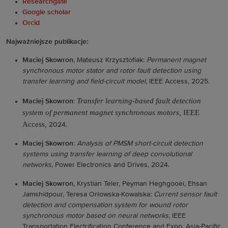
Researchgate
Google scholar
Orcid
Najważniejsze publikacje:
Maciej Skowron
, Mateusz Krzysztofiak:
Permanent magnet
synchronous motor stator and rotor fault detection using
transfer learning and field-circuit model
, IEEE Access, 2025.
Transfer learning-based fault detection
Maciej Skowron
:
system of permanent magnet synchronous motors
,
IEEE
Access
,
2024.
Maciej Skowron
:
Analysis of PMSM short-circuit detection
systems using transfer learning of deep convolutional
networks,
Power Electronics and Drives, 2024.
Maciej Skowron
, Krystian Teler, Peyman Heghgooei, Ehsan
Jamshidpour, Teresa Orłowska-Kowalska:
Current sensor fault
detection and compensation system for wound rotor
synchronous motor based on neural networks
, IEEE
Transportation Electrification Conference and Expo, Asia-Pacific