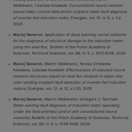
Wolkiewicz, Czesław Kowalski:
Convolutional neural network-
based stator current data-driven incipient stator fault diagnosis
of inverter-fed induction motor
, Energies, vol. 13, nr 6, s. 1-2,
2020
Maciej Skowron
:
Application of deep learning neural networks
for the diagnosis of electrical damage to the induction motor
using the axial flux
, Bulletin of the Polish Academy of
Sciences. Technical Sciences, vol. 68, nr 5, s. 1031-1038, 2020
Maciej Skowron
, Marcin Wolkiewicz, Teresa Orłowska-
Kowalska, Czesław Kowalski:
Effectiveness of selected neural
network structures based on axial flux analysis in stator and
rotor winding incipient fault detection of inverter-fed induction
motors
, Energies, vol. 12, nr 12, s.1‑20, 2019
Maciej Skowron
, Marcin Wolkiewicz, Grzegorz J. Tarchała:
Stator winding fault diagnosis of induction motor operating
under the field-oriented control with convolutional neural
networks
, Bulletin of the Polish Academy of Sciences. Technical
Sciences, vol. 68, nr 5, s. 1039-1048, 2020