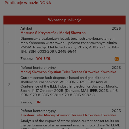
Publikacje w bazie DONA
Wybrane publikacje
Artykuł
2026
Mateusz S Krzysztofiak
Maciej Skowron
Diagnostyka uszkodzeń łożysk tocznych z wykorzystaniem
map Kohonena w sterowaniu polowo zorientowanym silnika
1
PMSM. Przegląd Elektrotechniczny. 2026, R. 102, nr 5, s. 158-
164. ISSN: 0033-2097; 2449-9544
Zasoby:
DOI
URL
Referat konferencyjny
2025
Maciej Skowron
Krystian Teler
Teresa Orłowska-Kowalska
Current sensor fault diagnosis based on digital filter and
shallow neural network. W: IECON 2025 - 51st Annual
2
Conference of the IEEE Industrial Electronics Society : Madrid,
Spain, 14-17 October, 2025. [Danvers, MA] : IEEE, 2025. s. 1-6.
ISBN: 979-8-3315-9681-1; 979-8-3315-9682-8
Zasoby:
URL
Referat konferencyjny
2025
Krystian Teler
Maciej Skowron
Teresa Orłowska-Kowalska
Analysis of the impact of stator phase current sensor faults on
the performance of a permanent magnet motor drive. W: EDPE