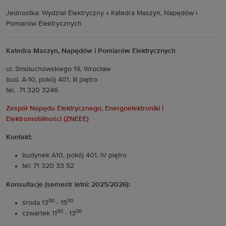
Jednostka: Wydział Elektryczny » Katedra Maszyn, Napędów i
Pomiarów Elektrycznych
Katedra Maszyn, Napędów i Pomiarów Elektrycznych
ul. Smoluchowskiego 19, Wrocław
bud. A-10, pokój 401, III piętro
tel. 71 320 3246
Zespół Napędu Elektrycznego, Energoelektroniki i
Elektromobilności (ZNEEE)
Kontakt:
budynek A10, pokój 401, IV piętro
tel: 71 320 33 52
Konsultacje (semestr letni: 2025/2026):
00
00
środa 13
- 15
00
00
czwartek 11
- 13