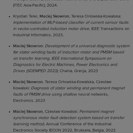
(ITEC Asia-Pacific), 2024.
Krystian Teler,
Maciej Skowron
, Teresa Orłowska-Kowalska:
Implementation of MLP-based classifier of current sensor faults
in vector-controlled induction motor drive
, IEEE Transactions on
Industrial Informatics, 2023.
Maciej Skowron
:
Development of a universal diagnostic system
for
stator winding faults of induction motor and PMSM based
on transfer learning, IEEE International Symposium on
Diagnostics for Electric Machines, Power Electronics and
Drives (SDEMPED
2023)
, Chania, Grecja, 2023
Maciej Skowron
, Teresa Orłowska-Kowalska, Czesław
Kowalski:
Diagnosis of stator winding and permanent magnet
faults of PMSM drive using shallow neural networks
,
Electronics, 2023
Maciej Skowron
, Czesław Kowalski:
Permanent magnet
synchronous motor fault detection system based on transfer
learninig method
, Annual Conference of the Industrial
Electronics Society IECON 2022, Bruksela, Belgia, 2022