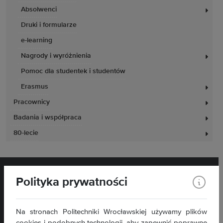
Absolwenci
Druki i formularze
e-learning
Nagrody i wyróżnienia
Pomoc dla studentek i studentów
Erasmus
Pracownicy
Badania i współpraca
80-lecie
Polityka prywatności
Na stronach Politechniki Wrocławskiej używamy plików
Wydział Elektryczny
cookies i podobnych technologii, aby zapewnić poprawne