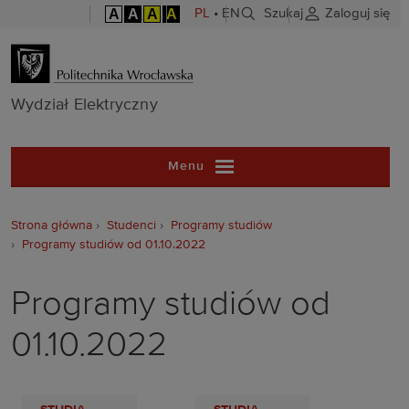
A
A
A
A
PL
•
EN
Szukaj
Zaloguj się
Wydział Elekt
Wydział Elektryczny
Menu
Strona główna
Studenci
Programy studiów
Programy studiów od 01.10.2022
Programy studiów od
01.10.2022