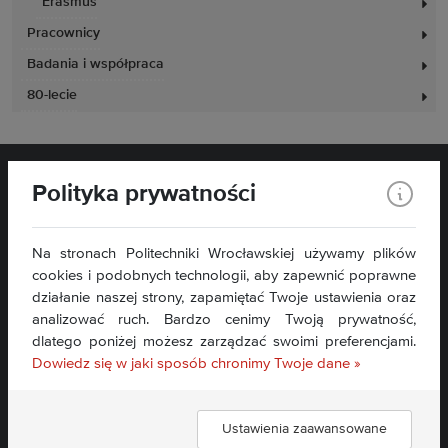
Erasmus
Pracownicy
Badania i współpraca
80-lecie
Polityka prywatności
Na stronach Politechniki Wrocławskiej używamy plików
Wydział Elektryczny
cookies i podobnych technologii, aby zapewnić poprawne
Wybrzeże Wyspiańskiego 27
działanie naszej strony, zapamiętać Twoje ustawienia oraz
50-370 Wrocław
analizować ruch. Bardzo cenimy Twoją prywatność,
dlatego poniżej możesz zarządzać swoimi preferencjami.
Kontakt »
Dowiedz się w jaki sposób chronimy Twoje dane »
Mapa serwisu »
Deklaracja dostępności »
Ustawienia zaawansowane
Znajdź nas: