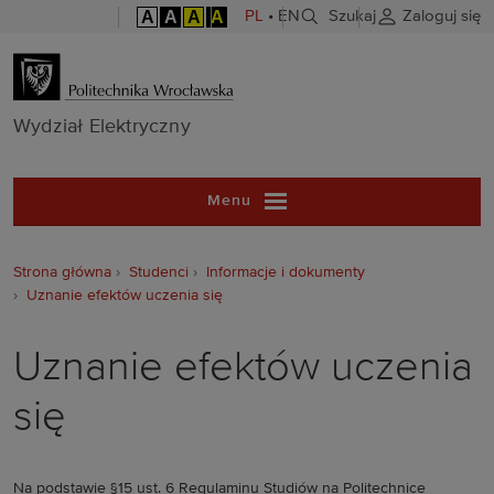
A
A
A
A
PL
•
EN
Szukaj
Zaloguj się
Wydział Elekt
Wydział Elektryczny
Menu
Strona główna
Studenci
Informacje i dokumenty
Uznanie efektów uczenia się
Uznanie efektów uczenia
się
Na podstawie §15 ust. 6 Regulaminu Studiów na Politechnice