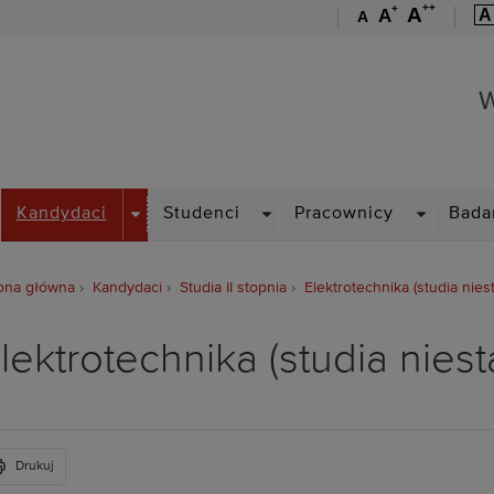
++
+
A
A
A
A
Wydział Elektryczny
W
ROPDOWN
DROPDOWN
DROPDOWN
DROPDOW
Kandydaci
Studenci
Pracownicy
Bada
ona główna
Kandydaci
Studia II stopnia
Elektrotechnika (studia nies
lektrotechnika (studia nies
Drukuj