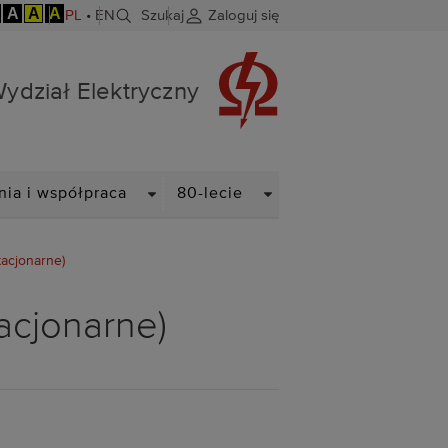
A
A
A
PL
•
EN
Szukaj
Zaloguj się
ydział Elektryczny
N
DROPDOWN
DROPDOWN
nia i współpraca
80-lecie
tacjonarne)
tacjonarne)