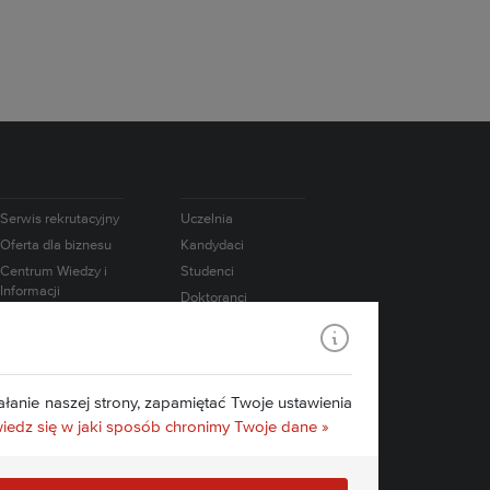
Serwis rekrutacyjny
Uczelnia
Oferta dla biznesu
Kandydaci
Centrum Wiedzy i
Studenci
Informacji
Doktoranci
Naukowo-
Absolwenci
Technicznej
Pracownicy
Współpraca
międzynarodowa
Badania
łanie naszej strony, zapamiętać Twoje ustawienia
Konsorcjum IATI
Media
edz się w jaki sposób chronimy Twoje dane »
Edukacja.CL
Kontakt
e-Learning