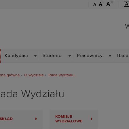
++
+
A
A
A
A
Wydział Elektryczny
W
ROPDOWN
DROPDOWN
DROPDOWN
DROPDOW
Kandydaci
Studenci
Pracownicy
Bada
ona główna
O wydziale
Rada Wydziału
ada Wydziału
KOMISJE
SKŁAD
WYDZIAŁOWE