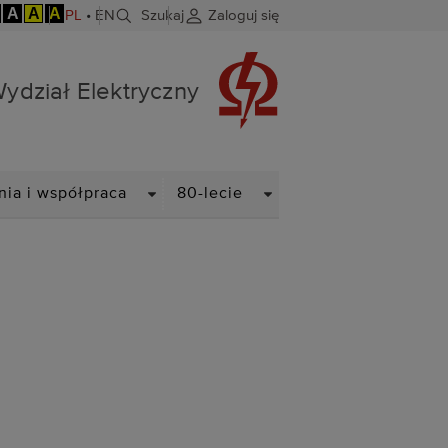
A
A
A
PL
•
EN
Szukaj
Zaloguj się
ydział Elektryczny
N
DROPDOWN
DROPDOWN
nia i współpraca
80-lecie