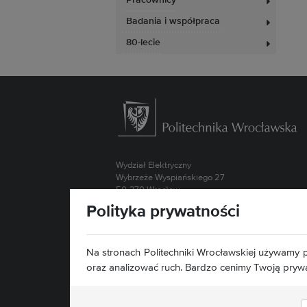
Pracownicy
Badania i współpraca
80-lecie
Wydział Elektryczny
Wybrzeże Wyspiańskiego 27
50-370 Wrocław
Polityka prywatności
Kontakt »
Mapa serwisu »
Deklaracja dostępności »
Na stronach Politechniki Wrocławskiej używamy p
oraz analizować ruch. Bardzo cenimy Twoją pryw
Znajdź nas: