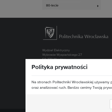
80-lecie
Wydział Elektryczny
Wybrzeże Wyspiańskiego 27
50-370 Wrocław
Polityka prywatności
Kontakt »
Mapa serwisu »
Deklaracja dostępności »
Na stronach Politechniki Wrocławskiej używamy p
oraz analizować ruch. Bardzo cenimy Twoją pryw
Znajdź nas: