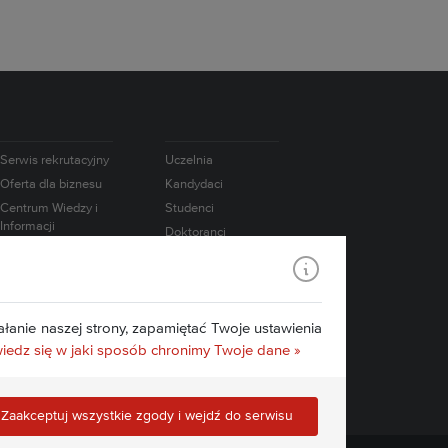
Serwis rekrutacyjny
Uczelnia
Oferta dla biznesu
Kandydaci
Centrum Wiedzy i
Studenci
Informacji
Doktoranci
Naukowo-
Absolwenci
Technicznej
Pracownicy
Współpraca
międzynarodowa
Badania
łanie naszej strony, zapamiętać Twoje ustawienia
Konsorcjum IATI
Media
edz się w jaki sposób chronimy Twoje dane »
Edukacja.CL
Kontakt
e-Learning
Zaakceptuj wszystkie zgody i wejdź do serwisu