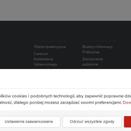
Oferta dydaktyczna
Biuletyn Informacji
Publicznej
Centrum
Kształcenia
Zamówienia
Ustawicznego
publiczne
Studium Języków
Oferty pracy
Obcych
Intranet
Studium Nauk
Wybory
Humanistycznych i
Europejska Karta
Społecznych
lików cookies i podobnych technologii, aby zapewnić poprawne dzia
Naukowca
Studium
atność, dlatego poniżej możesz zarządzać swoimi preferencjami.
Dowi
Wychowania
Fizycznego i Sportu
Ustawienia zaawansowane
Odrzuć wszystkie zgody