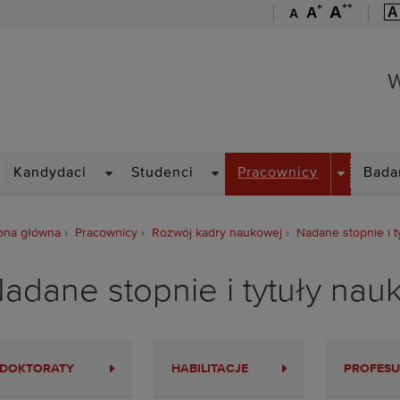
++
+
A
A
A
A
Wydział Elektryczny
W
ROPDOWN
DROPDOWN
DROPDOWN
DROPDOW
Kandydaci
Studenci
Pracownicy
Bada
ona główna
Pracownicy
Rozwój kadry naukowej
Nadane stopnie i 
adane stopnie i tytuły na
DOKTORATY
HABILITACJE
PROFESU