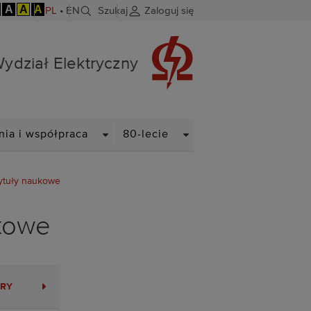
A
A
A
PL
•
EN
Szukaj
Zaloguj się
ydział Elektryczny
N
DROPDOWN
DROPDOWN
nia i współpraca
80-lecie
tytuły naukowe
ukowe
RY