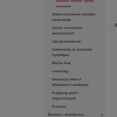
Nadane stopnie i tytuły
naukowe
Dokumentowanie dorobku
naukowego
Ocena nauczycieli
akademickich
Oprogramowanie
Dokumenty do pobrania -
Dydaktyka
Ważne linki
e-learning
Ewaluacja jakości
działalności naukowej
Przyjazdy gości
zagranicznych
Erasmus
Badania i współpraca