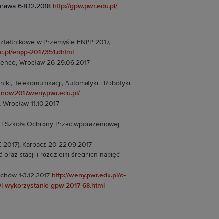
rawa 6-8.12.2018
http://gpw.pwr.edu.pl/
tałtnikowe w Przemyśle ENPP 2017,
c.pl/enpp-2017,351.dhtml
erence, Wrocław 26-29.06.2017
ki, Telekomunikacji, Automatyki i Robotyki
kanow2017.weny.pwr.edu.pl/
 Wrocław 11.10.2017
 I Szkoła Ochrony Przeciwporażeniowej
 2017), Karpacz 20-22.09.2017
oraz stacji i rozdzielni średnich napięć
chów 1-3.12.2017
http://weny.pwr.edu.pl/o-
yl-wykorzystanie-gpw-2017-68.html