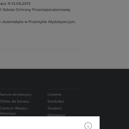
acz 11-13.09.2013
IX Szkoła Ochrony Przeciwporażeniowej,
 i Automatyka w Przemyśle Wydobywczym,
Serwis rekrutacyjny
Uczelnia
Oferta dla biznesu
Kandydaci
Centrum Wiedzy i
Studenci
Informacji
Doktoranci
Naukowo-
Absolwenci
Technicznej