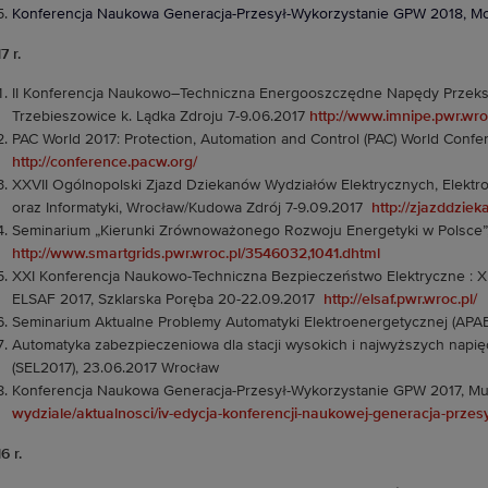
Konferencja Naukowa Generacja-Przesył-Wykorzystanie GPW 2018, Mo
7 r.
II Konferencja Naukowo–Techniczna Energooszczędne Napędy Przeksz
Trzebieszowice k. Lądka Zdroju 7-9.06.2017
http://www.imnipe.pwr.wro
PAC World 2017: Protection, Automation and Control (PAC) World Conf
http://conference.pacw.org/
XXVII Ogólnopolski Zjazd Dziekanów Wydziałów Elektrycznych, Elektroni
oraz Informatyki, Wrocław/Kudowa Zdrój 7-9.09.2017
http://zjazddzie
Seminarium „Kierunki Zrównoważonego Rozwoju Energetyki w Polsce”,
http://www.smartgrids.pwr.wroc.pl/3546032,1041.dhtml
XXI Konferencja Naukowo-Techniczna Bezpieczeństwo Elektryczne : X
ELSAF 2017, Szklarska Poręba 20-22.09.2017
http://elsaf.pwr.wroc.pl/
Seminarium Aktualne Problemy Automatyki Elektroenergetycznej (APAE
Automatyka zabezpieczeniowa dla stacji wysokich i najwyższych napięć 
(SEL2017), 23.06.2017 Wrocław
Konferencja Naukowa Generacja-Przesył-Wykorzystanie GPW 2017, Mu
wydziale/aktualnosci/iv-edycja-konferencji-naukowej-generacja-przes
6 r.