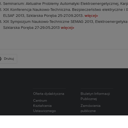
Seminarium: Aktualne Problemy Automatyki Elektroenergetycznej, Karp
XIX Konferencja Naukowo-Techniczna. Bezpieczeństwo elektryczne i 
ELSAF 2013, Szklarska Poręba 25-27.09.2013.
więcej»
XIX Sympozjum Naukowo-Techniczne SEMAG 2013, Elektroenergetyka
Szklarska Poręba 27-29.05.2013
więcej»
Drukuj
Oferta dydaktyczna
Biuletyn Informacji
Publicznej
Centrum
Kształcenia
Zamówienia
Ustawicznego
publiczne
Studium Języków
Oferty pracy
Obcych
Intranet