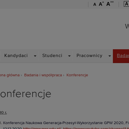
++
+
A
A
A
A
Wydział Elektryczny
W
ROPDOWN
DROPDOWN
DROPDOWN
DROPDOW
Kandydaci
Studenci
Pracownicy
Bada
ona główna
Badania i współpraca
Konferencje
onferencje
0 r.
Konferencja Naukowa Generacja-Przesył-Wykorzystanie GPW 2020, Filia