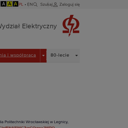
A
A
A
PL
•
EN
Szukaj
Zaloguj się
ydział Elektryczny
N
DROPDOWN
DROPDOWN
nia i współpraca
80-lecie
 Politechniki Wrocławskiej w Legnicy,