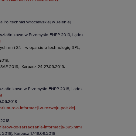
l/UCInfENAi5WC7vxCOvwa2WRQ
lia Politechniki Wrocławskiej w Jeleniej
ztałtnikowe w Przemyśle ENPP 2019, Lądek
l
nych nn i SN
w oparciu o technologię BPL,
2019,
LSAF 2019,
Karpacz 24-27.09.2019.
ztałtnikowe w Przemyśle ENPP 2018, Lądek
l
9.06.2018
arium-rola-informacji-w-rozwoju-polskiej-
.2018
omiarow-do-zarzadzania-informacja-395.html
2018), Karpacz 17-19.09.2018