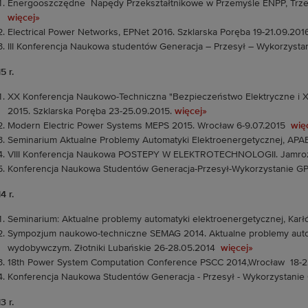
Energooszczędne
Napędy Przekształtnikowe w Przemyśle ENPP, Trzeb
więcej»
Electrical Power Networks, EPNet 2016. Szklarska Poręba 19-21.09.20
III Konferencja Naukowa studentów Generacja – Przesył – Wykorzysta
5 r.
XX Konferencja Naukowo-Techniczna "Bezpieczeństwo Elektryczne i 
2015. Szklarska Poręba 23-25.09.2015.
więcej»
Modern Electric Power Systems MEPS 2015.
Wrocław 6-9.07.2015
wię
Seminarium Aktualne Problemy Automatyki Elektroenergetycznej, APAE.
VIII Konferencja Naukowa POSTEPY W ELEKTROTECHNOLOGII. Jamroz
Konferencja Naukowa Studentów Generacja-Przesył-Wykorzystanie GPW
4 r.
Seminarium: Aktualne problemy automatyki elektroenergetycznej, Kar
Sympozjum naukowo-techniczne SEMAG 2014. Aktualne problemy autom
wydobywczym. Złotniki Lubańskie 26-28.05.2014
więcej»
18th Power System Computation Conference PSCC 2014,Wrocław
18-2
Konferencja Naukowa Studentów Generacja - Przesył - Wykorzystanie
3 r.