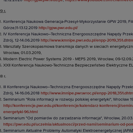
12.12.2020
http://gpw.pwr.edu.pl/
,
https://www.youtube.com/channe
9 r.
Konferencja Naukowa Generacja-Przesył-Wykorzystanie GPW 2019,
Fi
Górze,11-13.12.2019
http://gpw.pwr.edu.pl/
IV Konferencja Naukowo–Techniczna Energooszczędne Napędy Przeks
Zdrój, 12-14.06.2019
http://www.kmnipe.pwr.edu.pl/enpp-2019,351.dhtm
Warsztaty Szerokopasmowa transmisja danych w sieciach energetycz
Wrocław, 01.03.2019,
Modern Electric Power Systems 2019 - MEPS 2019, Wrocław, 09-12.09.
XXII Konferencja Naukowo-Techniczna Bezpieczeństwo Elektryczne E
8 r.
III Konferencja Naukowo–Techniczna Energooszczędne Napędy Przeks
Zdrój, 14-16.06.2018
http://www.imnipe.pwr.wroc.pl/enpp-2018,351.dhtm
Seminarium "Rola informacji w rozwoju polskiej energetyki", Wrocław 1
http://konferencje.pwr.edu.pl/konferencje/kalendarz-konferencji/semin
energetyki-96.html
Seminarium "Od pomiarów do zarzadzania informacja", Wrocław, 20.03
https://pwr.edu.pl/uczelnia/aktualnosci/przed-nami/seminarium-od-p
Seminarium Aktualne Problemy Automatyki Elektroenergetycznej (APAE 