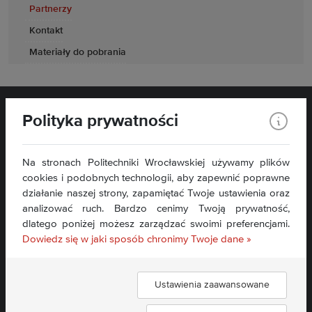
Partnerzy
Kontakt
Materiały do pobrania
Polityka prywatności
Na stronach Politechniki Wrocławskiej używamy plików
Wydział Elektryczny
cookies i podobnych technologii, aby zapewnić poprawne
Wybrzeże Wyspiańskiego 27
działanie naszej strony, zapamiętać Twoje ustawienia oraz
50-370 Wrocław
analizować ruch. Bardzo cenimy Twoją prywatność,
dlatego poniżej możesz zarządzać swoimi preferencjami.
Kontakt »
Dowiedz się w jaki sposób chronimy Twoje dane »
Mapa serwisu »
Deklaracja dostępności »
Ustawienia zaawansowane
Znajdź nas: