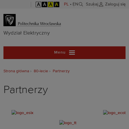
A
A
A
A
PL
•
EN
Szukaj
Zaloguj się
Wydział Elekt
Wydział Elektryczny
Menu
Strona główna
80-lecie
Partnerzy
Partnerzy