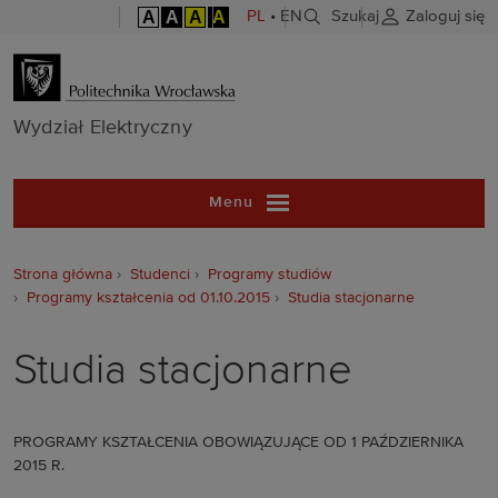
A
A
A
A
PL
•
EN
Szukaj
Zaloguj się
Wydział Elekt
Wydział Elektryczny
Menu
Strona główna
Studenci
Programy studiów
Programy kształcenia od 01.10.2015
Studia stacjonarne
Studia stacjonarne
PROGRAMY KSZTAŁCENIA OBOWIĄZUJĄCE OD 1 PAŹDZIERNIKA
2015 R.