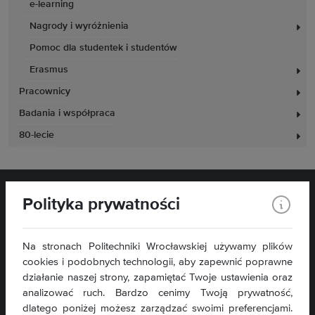
e-learning
Nagrody i wyróżnienia
Pomoc dla studentek i studentów
Erasmus
Pracownicy
Badania i współpraca
80-lecie
Polityka prywatności
Na stronach Politechniki Wrocławskiej używamy plików
Wydział Elektryczny
cookies i podobnych technologii, aby zapewnić poprawne
Wybrzeże Wyspiańskiego 27
działanie naszej strony, zapamiętać Twoje ustawienia oraz
50-370 Wrocław
analizować ruch. Bardzo cenimy Twoją prywatność,
dlatego poniżej możesz zarządzać swoimi preferencjami.