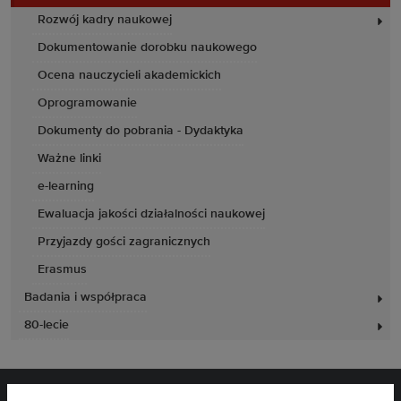
Rozwój kadry naukowej
Dokumentowanie dorobku naukowego
Ocena nauczycieli akademickich
Oprogramowanie
Dokumenty do pobrania - Dydaktyka
Ważne linki
e-learning
Ewaluacja jakości działalności naukowej
Przyjazdy gości zagranicznych
Erasmus
Badania i współpraca
80-lecie