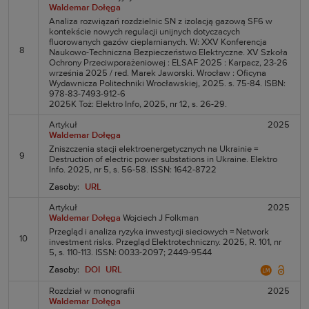
Waldemar Dołęga
Analiza rozwiązań rozdzielnic SN z izolacją gazową SF6 w
kontekście nowych regulacji unijnych dotyczacych
fluorowanych gazów cieplarnianych. W: XXV Konferencja
8
Naukowo-Techniczna Bezpieczeństwo Elektryczne. XV Szkoła
Ochrony Przeciwporażeniowej : ELSAF 2025 : Karpacz, 23-26
września 2025 / red. Marek Jaworski. Wrocław : Oficyna
Wydawnicza Politechniki Wrocławskiej, 2025. s. 75-84. ISBN:
978-83-7493-912-6
2025K Toż: Elektro Info, 2025, nr 12, s. 26-29.
Artykuł
2025
Waldemar Dołęga
Zniszczenia stacji elektroenergetycznych na Ukrainie =
9
Destruction of electric power substations in Ukraine. Elektro
Info. 2025, nr 5, s. 56-58. ISSN: 1642-8722
Zasoby:
URL
Artykuł
2025
Waldemar Dołęga
Wojciech J Folkman
Przegląd i analiza ryzyka inwestycji sieciowych = Network
10
investment risks. Przegląd Elektrotechniczny. 2025, R. 101, nr
5, s. 110-113. ISSN: 0033-2097; 2449-9544
Zasoby:
DOI
URL
Rozdział w monografii
2025
Waldemar Dołęga