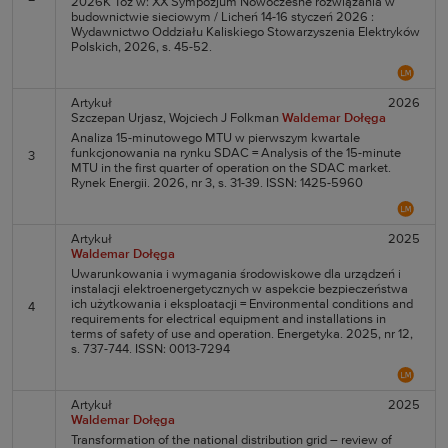
2026K Toż w: XX Sympozjum Nowoczesne rozwiązania w
budownictwie sieciowym / Licheń 14-16 styczeń 2026 :
Wydawnictwo Oddziału Kaliskiego Stowarzyszenia Elektryków
Polskich, 2026, s. 45-52.
Artykuł
2026
Szczepan Urjasz,
Wojciech J Folkman
Waldemar Dołęga
Analiza 15-minutowego MTU w pierwszym kwartale
funkcjonowania na rynku SDAC = Analysis of the 15-minute
3
MTU in the first quarter of operation on the SDAC market.
Rynek Energii. 2026, nr 3, s. 31-39. ISSN: 1425-5960
Artykuł
2025
Waldemar Dołęga
Uwarunkowania i wymagania środowiskowe dla urządzeń i
instalacji elektroenergetycznych w aspekcie bezpieczeństwa
ich użytkowania i eksploatacji = Environmental conditions and
4
requirements for electrical equipment and installations in
terms of safety of use and operation. Energetyka. 2025, nr 12,
s. 737-744. ISSN: 0013-7294
Artykuł
2025
Waldemar Dołęga
Transformation of the national distribution grid – review of