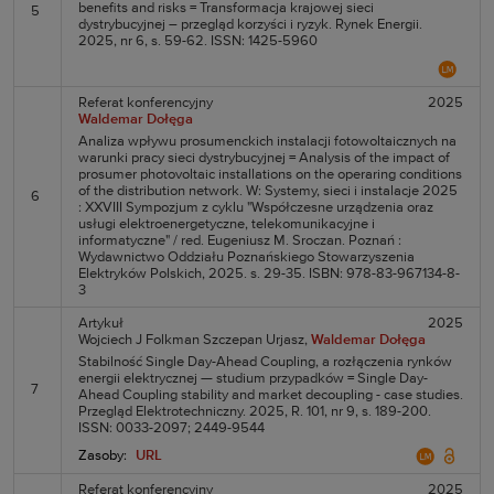
benefits and risks = Transformacja krajowej sieci
5
dystrybucyjnej – przegląd korzyści i ryzyk. Rynek Energii.
2025, nr 6, s. 59-62. ISSN: 1425-5960
Referat konferencyjny
2025
Waldemar Dołęga
Analiza wpływu prosumenckich instalacji fotowoltaicznych na
warunki pracy sieci dystrybucyjnej = Analysis of the impact of
prosumer photovoltaic installations on the operaring conditions
of the distribution network. W: Systemy, sieci i instalacje 2025
6
: XXVIII Sympozjum z cyklu "Współczesne urządzenia oraz
usługi elektroenergetyczne, telekomunikacyjne i
informatyczne" / red. Eugeniusz M. Sroczan. Poznań :
Wydawnictwo Oddziału Poznańskiego Stowarzyszenia
Elektryków Polskich, 2025. s. 29-35. ISBN: 978-83-967134-8-
3
Artykuł
2025
Wojciech J Folkman
Szczepan Urjasz,
Waldemar Dołęga
Stabilność Single Day-Ahead Coupling, a rozłączenia rynków
energii elektrycznej — studium przypadków = Single Day-
7
Ahead Coupling stability and market decoupling - case studies.
Przegląd Elektrotechniczny. 2025, R. 101, nr 9, s. 189-200.
ISSN: 0033-2097; 2449-9544
Zasoby:
URL
Referat konferencyjny
2025