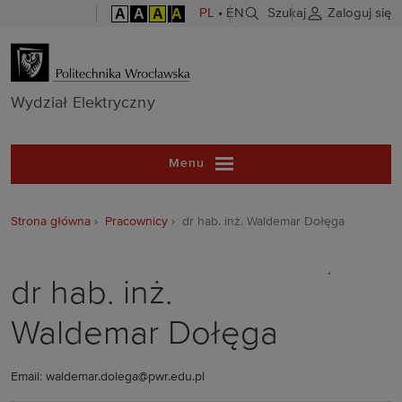
A
A
A
A
PL
•
EN
Szukaj
Zaloguj się
Wydział Elekt
Wydział Elektryczny
Menu
Strona główna
Pracownicy
dr hab. inż. Waldemar Dołęga
dr hab. inż.
Waldemar Dołęga
Email: waldemar.dolega@pwr.edu.pl