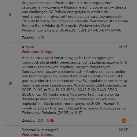
Krajowa sieciowa infrastruktura elektroenergetyczna –
zagrożenia i wyzwania = National electric power grid – threats
and challenges. W: Polska energetyka w drodze do
11
neutralności klimatycznej / red. nauk. Janusz Lewandowski,
Elżbieta Mreńca, Stanisław Gawłowski. Warszawa : Kancelaria
Senatu Biuro Edukacji, Promocji i Wydawnictw Dział
Wydawniczy, 2025. s. 209-229. ISBN: 978-83-67476-41-6
Zasoby:
URL
Artykuł
2025
Waldemar Dołęga
Analiza rozwiązań konstrukcyjnych i technologicznych
krajowych stacji elektroenergetycznych z izolacją gazową SF6
w kontekście nowych regulacji unijnych dotyczących
fluorowanych gazów cieplarnianych = Analysis of construction
and technological solutions of national substations with SF6
gas insulation in the context of new EU regulations concerning
12
fluorinated greenhouse gases. Wiadomości Elektrotechniczne.
2025, R. 93, nr 7, s. 19-23. ISSN: 0043-5112; 2449-9560
2025K Toż: XX Konferencja Naukowo-Techniczna z cyklu
"Instalacje elektryczne niskiego, średniego i wysokiego
napięcia" nt. Stacje elektroenergetyczne 2025, Poznań, 9
kwietnia 2025 / Poznań : Oddział Poznański Stowarzyszenia
Elektryków Polskich, [2025]. s. 9-17.
Zasoby:
DOI
URL
Rozdział w monografii
2025
Waldemar Dołęga