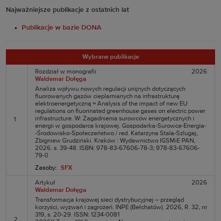
Najważniejsze publikacje z ostatnich lat
Publikacje w bazie DONA
Wybrane publikacje
Rozdział w monografii
2026
Waldemar Dołęga
Analiza wpływu nowych regulacji unijnych dotyczących
fluorowanych gazów cieplarnianych na infrastrukturę
elektroenergetyczną = Analysis of the impact of new EU
regulations on fluorinated greenhouse gases on electric power
infrastructure. W: Zagadnienia surowców energetycznych i
1
energii w gospodarce krajowej. Gospodarka-Surowce-Energia-
-Środowisko-Społeczeństwo / red. Katarzyna Stala-Szlugaj,
Zbigniew Grudziński. Kraków : Wydawnictwo IGSMiE PAN,
2026. s. 39-48. ISBN: 978-83-67606-78-3; 978-83-67606-
79-0
Zasoby:
SFX
Artykuł
2026
Waldemar Dołęga
Transformacja krajowej sieci dystrybucyjnej – przegląd
korzyści, wyzwań i zagrożeń. INPE (Bełchatów). 2026, R. 32, nr
319, s. 20-29. ISSN: 1234-0081
2