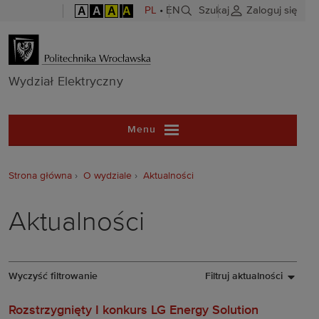
A
A
A
A
PL
•
EN
Szukaj
Zaloguj się
Wydział Elekt
Wydział Elektryczny
Menu
Strona główna
O wydziale
Aktualności
Aktualności
Wyczyść filtrowanie
Filtruj aktualności
Rozstrzygnięty I konkurs LG Energy Solution