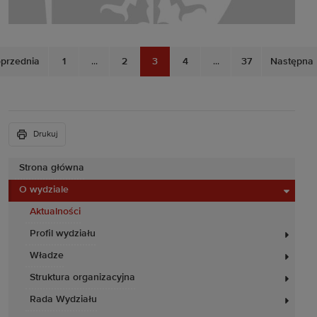
przednia
1
...
2
3
4
...
37
Następna
Drukuj
Strona główna
O wydziale
Aktualności
Profil wydziału
Władze
Struktura organizacyjna
Rada Wydziału