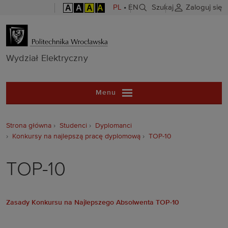
A
A
A
A
PL
•
EN
Szukaj
Zaloguj się
Wydział Elekt
Wydział Elektryczny
Menu
Strona główna
Studenci
Dyplomanci
Konkursy na najlepszą pracę dyplomową
TOP-10
TOP-10
Zasady Konkursu na Najlepszego Absolwenta TOP-10