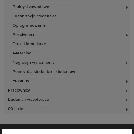
Praktyki zawodowe
Organizacje studenckie
Oprogramowanie
Absolwenci
Druki i formularze
e-learning
Nagrody i wyróżnienia
Pomoc dla studentek i studentów
Erasmus
Pracownicy
Badania i współpraca
80-lecie